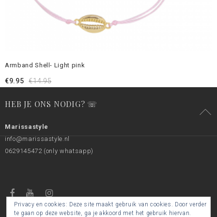
Armband Shell- Light pink
€
9.95
€
14.95
HEB JE ONS NODIG? ☏
Marissastyle
info@marissastyle.nl
0629145472 (only whatsapp)
Privacy en cookies: Deze site maakt gebruik van cookies. Door verder
te gaan op deze website, ga je akkoord met het gebruik hiervan.