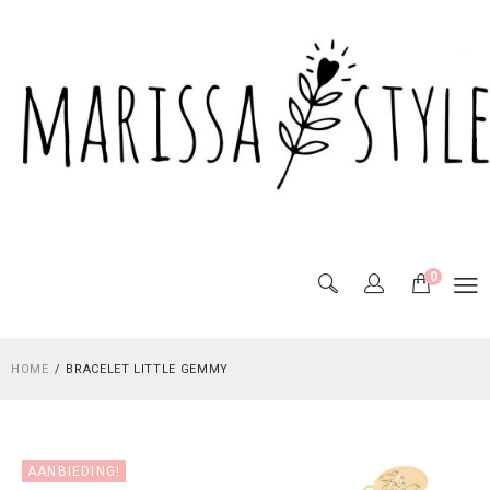
0
HOME
BRACELET LITTLE GEMMY
AANBIEDING!