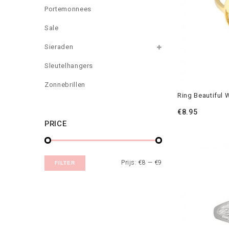
Portemonnees
Sale
Sieraden
Sleutelhangers
Zonnebrillen
Ring Beautiful 
€
8.95
PRICE
Prijs:
€8
—
€9
FILTER