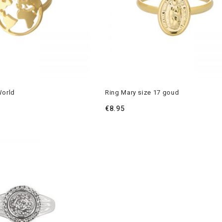
World
Ring Mary size 17 goud
€
8.95