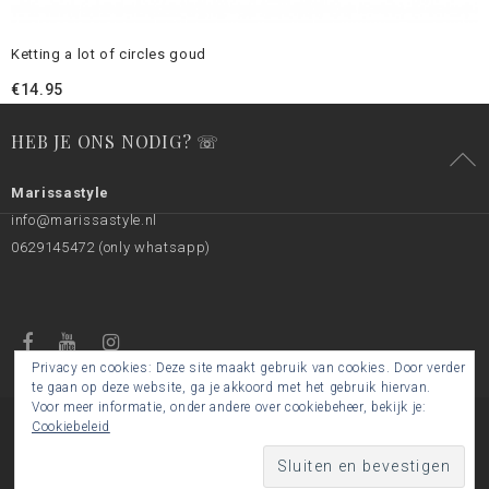
Ketting a lot of circles goud
€
14.95
HEB JE ONS NODIG? ☏
Marissastyle
info@marissastyle.nl
0629145472 (only whatsapp)
Privacy en cookies: Deze site maakt gebruik van cookies. Door verder
te gaan op deze website, ga je akkoord met het gebruik hiervan.
Voor meer informatie, onder andere over cookiebeheer, bekijk je:
Cookiebeleid
© 2017 by Marissastyle