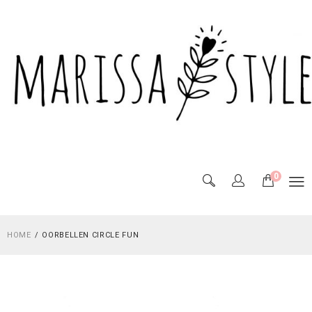
0
HOME
OORBELLEN CIRCLE FUN