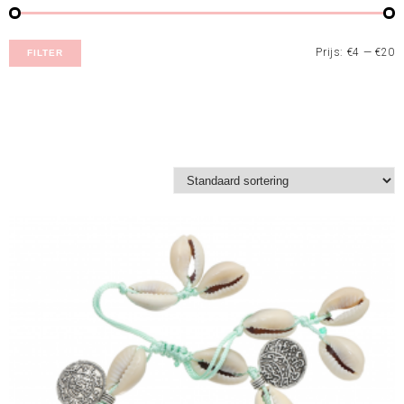
Prijs:
€4
—
€20
FILTER