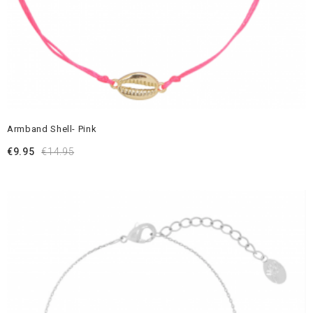
Armband Shell- Pink
€
9.95
€
14.95