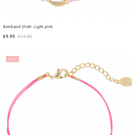
Armband Shell- Light pink
€
9.95
€
14.95
SALE